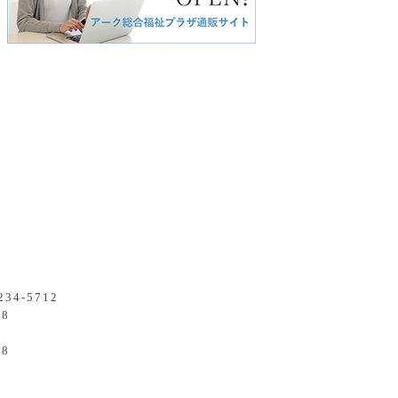
234-5712
48
38